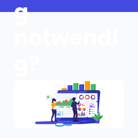
g
notwendi
g?