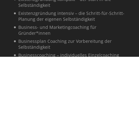
Selbständigkeit
Existenzgründung intensiv – die Schritt-für-Schritt-
Planung der eigenen Selbständigkeit
Business- und Marketingcoaching für
Gründer*innen
Businessplan Coaching zur Vorbereitung der
Selbständigkeit
Businesscoaching – individuelles Einzelcoaching
Der Finanzplan als Grundlage für die
Gründungsfinanzierung
Business- und Finanzplan: Kapitalbedarfsplan,
Umsatzplanung, Liquiditätsplanung,
Rentabilitätsvorschau
Marketing für Gründer*innen – Der Intensivkurs
für Deinen Markteintritt
Marketingstrategie und Markteintritt,
Onlinemarketing und Low Budget Marketing
Grundlagen der Existenzgründung – strukturiert
zum eigenen Unternehmen
In die Selbständigkeit starten – individuelles