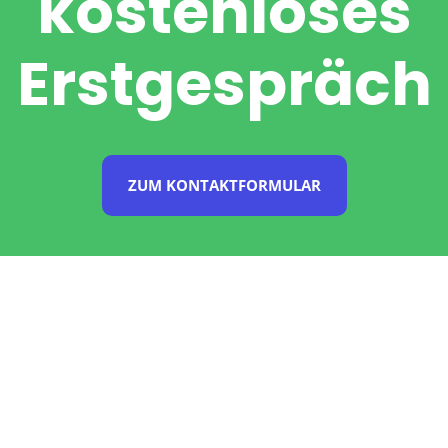
kosten­loses
Erst­ge­spräch
ZUM KONTAKTFORMULAR
Die Vorteile
eines